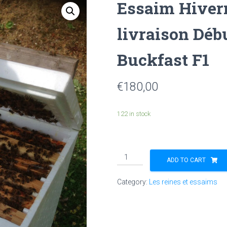
Essaim Hivern
livraison Déb
Buckfast F1
€
180,00
122 in stock
Essaim
ADD TO CART
Hiverné
sur
Category:
Les reines et essaims
6
cadres,
livraison
Début