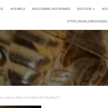
EIL
NOS MIELS
NOS ESSAIMS, NOS REINNES
BOUTIQUE
NOU
HTTPS://RESA.LESRUCHESDEL
es, livraison Début Avril Reine 2025 Buckfast F1