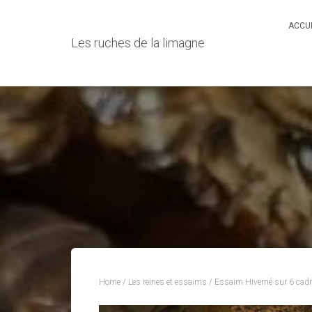
ACCU
Les ruches de la limagne
Home
/
Les reines et essaims
/ Essaim Hiverné sur 6 cadr