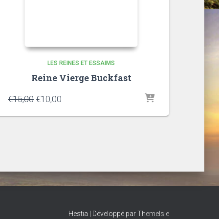
LES REINES ET ESSAIMS
Reine Vierge Buckfast
€
15,00
€
10,00
Hestia | Développé par
ThemeIsle