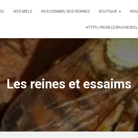
EIL
NOS MIELS
NOS ESSAIMS, NOS REINNES
BOUTIQUE
NOU
HTTPS://RESA.LESRUCHESDEL
Les reines et essaims