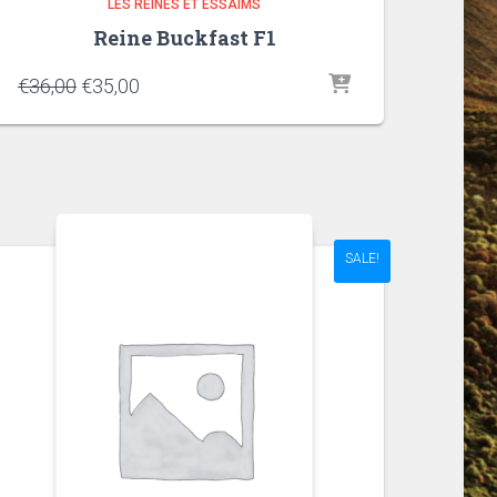
LES REINES ET ESSAIMS
Reine Buckfast F1
€
36,00
€
35,00
SALE!